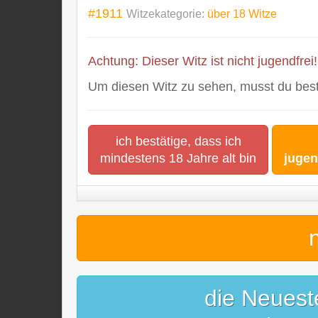
#1911
Witzekategorie:
über 18 Witze
Achtung: Dieser Witz ist nicht jugendfrei!
Um diesen Witz zu sehen, musst du bestä
ich bestätige, dass ich
mindestens 18 Jahre alt bin
jugen
die Neuest