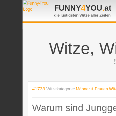
FUNNY
4
YOU
.
at
die lustigsten Witze
aller Zeiten
Witze, W
#1733
Witzekategorie:
Männer & Frauen Wit
Warum sind Jungges