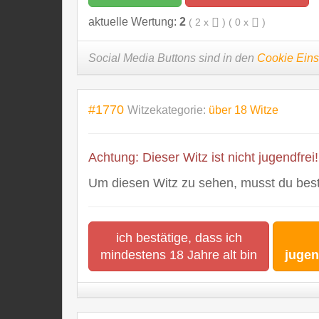
aktuelle Wertung:
2
(
2
x
) (
0
x
)
Social Media Buttons sind in den
Cookie Eins
#1770
Witzekategorie:
über 18 Witze
Achtung: Dieser Witz ist nicht jugendfrei!
Um diesen Witz zu sehen, musst du bestä
ich bestätige, dass ich
mindestens 18 Jahre alt bin
jugen