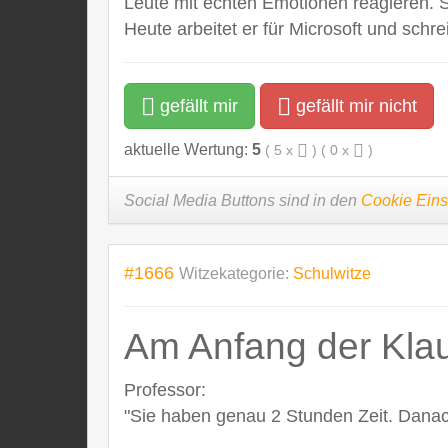
Leute mit echten Emotionen reagieren. 
Heute arbeitet er für Microsoft und schr
gefällt mir
gefällt mir nicht
aktuelle Wertung:
5
(
5
x
) (
0
x
)
Social Media Buttons sind in den
Cookie Eins
#1666
Witzekategorie:
Schulwitze
Am Anfang der Klaus
Professor:
"Sie haben genau 2 Stunden Zeit. Danac