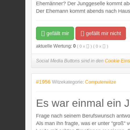
Ehemänner? Der Junggeselle kommt abend
Der Ehemann kommt abends nach Hause, s
gefällt mir
gefällt mir nicht
aktuelle Wertung:
0
(
0
x
) (
0
x
)
Social Media Buttons sind in den
Cookie Eins
#1956
Witzekategorie:
Computerwitze
Es war einmal ein J
Frage nach seinem Berufswunsch antworte
Als man ihn fragte, was er unter "groß" 