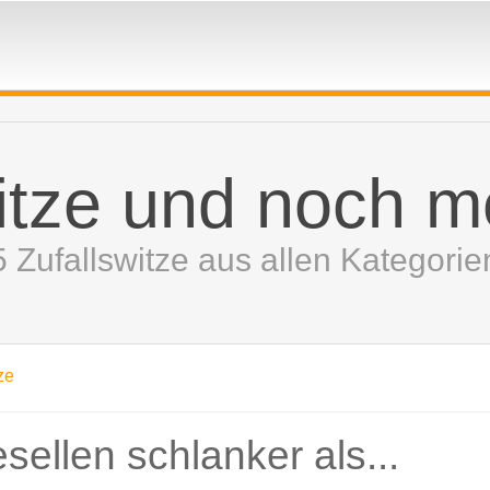
itze und noch m
5 Zufallswitze aus allen Kategorie
ze
ellen schlanker als...