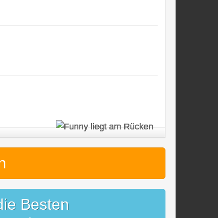
n
die Besten