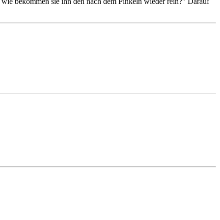
Aber wie bekommen sie ihn den nach dem Pinkeln wieder rein?" Darauf