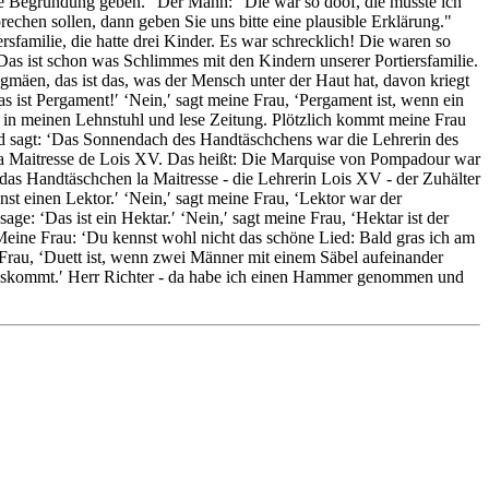
ine Begründung geben." Der Mann: "Die war so doof, die musste ich
echen sollen, dann geben Sie uns bitte eine plausible Erklärung."
amilie, die hatte drei Kinder. Es war schrecklich! Die waren so
Das ist schon was Schlimmes mit den Kindern unserer Portiersfamilie.
Pygmäen, das ist das, was der Mensch unter der Haut hat, davon kriegt
as ist Pergament!′ ‘Nein,′ sagt meine Frau, ‘Pergament ist, wenn ein
ch in meinen Lehnstuhl und lese Zeitung. Plötzlich kommt meine Frau
le und sagt: ‘Das Sonnendach des Handtäschchens war die Lehrerin des
t la Maitresse de Lois XV. Das heißt: Die Marquise von Pompadour war
as Handtäschchen la Maitresse - die Lehrerin Lois XV - der Zuhälter
nst einen Lektor.′ ‘Nein,′ sagt meine Frau, ‘Lektor war der
age: ‘Das ist ein Hektar.′ ‘Nein,′ sagt meine Frau, ‘Hektar ist der
.′ Meine Frau: ‘Du kennst wohl nicht das schöne Lied: Bald gras ich am
e Frau, ‘Duett ist, wenn zwei Männer mit einem Säbel aufeinander
herauskommt.′ Herr Richter - da habe ich einen Hammer genommen und