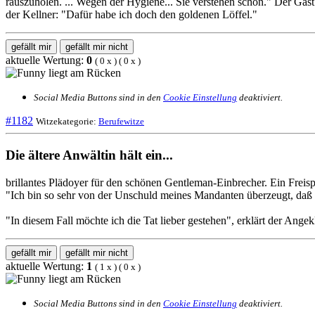
rauszuholen. ... Wegen der Hygiene... Sie verstehen schon." Der Gast
der Kellner: "Dafür habe ich doch den goldenen Löffel."
gefällt mir
gefällt mir nicht
aktuelle Wertung:
0
(
0
x
) (
0
x
)
Social Media Buttons sind in den
Cookie Einstellung
deaktiviert.
#1182
Witzekategorie:
Berufewitze
Die ältere Anwältin hält ein...
brillantes Plädoyer für den schönen Gentleman-Einbrecher. Ein Freispr
"Ich bin so sehr von der Unschuld meines Mandanten überzeugt, daß ic
"In diesem Fall möchte ich die Tat lieber gestehen", erklärt der Angek
gefällt mir
gefällt mir nicht
aktuelle Wertung:
1
(
1
x
) (
0
x
)
Social Media Buttons sind in den
Cookie Einstellung
deaktiviert.