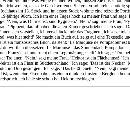
ehen. Wenn Sie mit etwas Milde rechnen wollen, müssen Sie uns schon e
Sie nicht wollen, dass die Geschworenen Sie von vornherein schuldig spr
hhaus im 13. Stock und im ersten Stock wohnte eine reizende Portiersf
 19-jährige 90cm. Ich kam eines Tages hoch zu meiner Frau und sage: 
h sage: ‘Nein, was Du meinst, sind Pygmäen.′ ‘Nein,′ sagt meine Frau, ‘
rau, ‘Pigment, darauf haben die alten Römer geschrieben.′ Ich sage: ‘D
können sich vorstellen, ich verschlucke mir das Fragment, ich setze mi
ck mal, was hier steht!′ Sie macht ein Buch auf, zeigt auf eine Textstel
s ist ein französisches Buch, da steht: ‘La Marquise de Pompadour es
st du wörtlich übersetzen: La Marquise - das Sonnendach Pompadour - d
nen Französischunterricht einen Legionär angestellt.′ Ich sage: ‘Du mei
r Trojaner.′ ‘Nein,′ sagt meine Frau, ‘Hektor ist ein Flächenmaß.′ Ich s
 ‘Nektar ist ein Fluss in Süddeutschland.′ Ich sage: ‘Das ist der Neckar
ndin im Duo gesungen.′ Ich sage: ‘Das heißt Duett.′ ‘Nein,′ sagt mein
‘Duell ist, wenn eine Eisenbahn aus einem dunklen finsteren Bergloch 
eispruch, ich hätte sie schon bei Hektor erschlagen..."