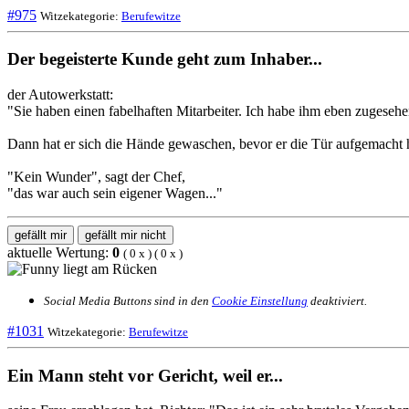
#975
Witzekategorie:
Berufewitze
Der begeisterte Kunde geht zum Inhaber...
der Autowerkstatt:
"Sie haben einen fabelhaften Mitarbeiter. Ich habe ihm eben zugeseh
Dann hat er sich die Hände gewaschen, bevor er die Tür aufgemacht ha
"Kein Wunder", sagt der Chef,
"das war auch sein eigener Wagen..."
gefällt mir
gefällt mir nicht
aktuelle Wertung:
0
(
0
x
) (
0
x
)
Social Media Buttons sind in den
Cookie Einstellung
deaktiviert.
#1031
Witzekategorie:
Berufewitze
Ein Mann steht vor Gericht, weil er...