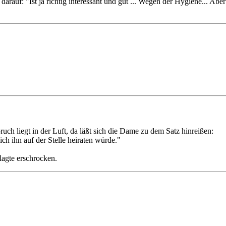
 darauf: "Ist ja richtig interessant und gut ... Wegen der Hygiene... 
uch liegt in der Luft, da läßt sich die Dame zu dem Satz hinreißen:
h ihn auf der Stelle heiraten würde."
lagte erschrocken.