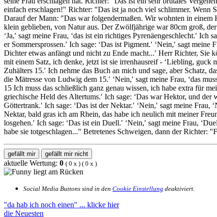
seine Frau erschlagen hat. Richter: "Das ist ein sehr brutales Verg
einfach erschlagen!" Richter: "Das ist ja noch viel schlimmer. Wenn 
Darauf der Mann: "Das war folgendermaßen. Wir wohnten in einem Hoc
klein geblieben, von Natur aus. Der Zwölfjährige war 80cm groß, der
‘Ja,′ sagt meine Frau, ‘das ist ein richtiges Pyrenäengeschlecht.′ Ic
er Sommersprossen.′ Ich sage: ‘Das ist Pigment.′ ‘Nein,′ sagt meine F
Dichter etwas anfängt und nicht zu Ende macht...′ Herr Richter, Sie 
mit einem Satz, ich denke, jetzt ist sie irrenhausreif - ‘Liebling, gu
Zuhälters 15.′ Ich nehme das Buch an mich und sage, aber Schatz, da
die Mätresse von Ludwig dem 15.′ ‘Nein,′ sagt meine Frau, ‘das mus
15 Ich muss das schließlich ganz genau wissen, ich habe extra für mei
griechische Held des Altertums.′ Ich sage: ‘Das war Hektor, und der wa
Göttertrank.′ Ich sage: ‘Das ist der Nektar.′ ‘Nein,′ sagt meine Frau,
Nektar, bald gras ich am Rhein, das habe ich neulich mit meiner Freu
losgehen.′ Ich sage: ‘Das ist ein Duell.′ ‘Nein,′ sagt meine Frau, 
habe sie totgeschlagen..." Betretenes Schweigen, dann der Richter: "Fr
gefällt mir
gefällt mir nicht
aktuelle Wertung:
0
(
0
x
) (
0
x
)
Social Media Buttons sind in den
Cookie Einstellung
deaktiviert.
"da hab ich noch einen"
... klicke hier
die Neuesten