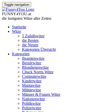
Toggle navigation
FUNNY
4
YOU
.
at
die lustigsten Witze
aller Zeiten
Startseite
Witze
5 Zufallswitze
die Besten
die Neuen
Kategorien Übersicht
Kategorien
Beamtenwitze
Berufewitze
Blondienenwitze
Chuck Norris Witze
Computerwitze
Kinderwitze
Mantawitze
Militärwitze
Männer & Frauen Witze
Nationenwitze
Politikwitze
Polizeiwitze