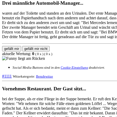
Drei männliche Automobil-Manager...
waren auf der Toilette und standen an den Urinalen. Der erste Manage
benutzt ein Papierhandtuch nach dem anderen und achtet darauf, dass j
Er dreht sich zu den anderen zwei um und sagt: "Bei Mercedes lernen
Der zweite Manager beendet sein Geschäft am Urinal und wäscht sich 
Fetzen von dem Papier benutzt. Er dreht sich um und sagt: "Bei BMW w
Der dritte Manager ist fertig, geht geradeaus auf die Tür zu und sag
gefällt mir
gefällt mir nicht
aktuelle Wertung:
0
(
0
x
) (
0
x
)
Social Media Buttons sind in den
Cookie Einstellung
deaktiviert.
#1111
Witzekategorie:
Berufewitze
Vornehmes Restaurant. Der Gast sitzt...
bei der Suppe, als er eine Fliege in der Suppe bemerkt. Er ruft den K
Worten: "Wir nehmen für solche Fälle einen goldenen Löffel ... Wegen 
gefischt hat. Als er sich bedankt, meint er dann zum Kellner: "Die Sa
Faden." Der Kellner erwidert daraufhin: "Das ist mir bekannt. Daran