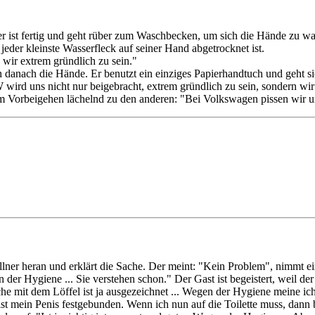
r ist fertig und geht rüber zum Waschbecken, um sich die Hände zu was
eder kleinste Wasserfleck auf seiner Hand abgetrocknet ist.
 wir extrem gründlich zu sein."
danach die Hände. Er benutzt ein einziges Papierhandtuch und geht sic
ird uns nicht nur beigebracht, extrem gründlich zu sein, sondern wir l
t im Vorbeigehen lächelnd zu den anderen: "Bei Volkswagen pissen wir u
ellner heran und erklärt die Sache. Der meint: "Kein Problem", nimmt ei
der Hygiene ... Sie verstehen schon." Der Gast ist begeistert, weil der
che mit dem Löffel ist ja ausgezeichnet ... Wegen der Hygiene meine ic
 ist mein Penis festgebunden. Wenn ich nun auf die Toilette muss, dan