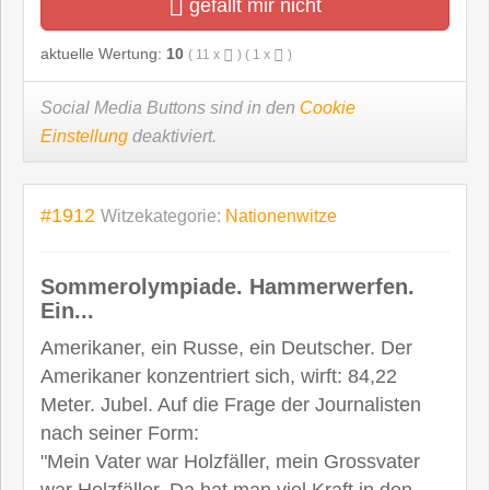
gefällt mir nicht
aktuelle Wertung:
10
(
11
x
) (
1
x
)
Social Media Buttons sind in den
Cookie
Einstellung
deaktiviert.
#1912
Witzekategorie:
Nationenwitze
Sommerolympiade. Hammerwerfen.
Ein...
Amerikaner, ein Russe, ein Deutscher. Der
Amerikaner konzentriert sich, wirft: 84,22
Meter. Jubel. Auf die Frage der Journalisten
nach seiner Form:
"Mein Vater war Holzfäller, mein Grossvater
war Holzfäller. Da hat man viel Kraft in den