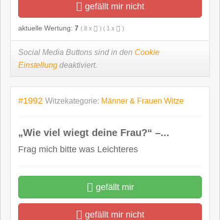
gefällt mir nicht
aktuelle Wertung:
7
(
8
x
) (
1
x
)
Social Media Buttons sind in den
Cookie
Einstellung
deaktiviert.
#1992
Witzekategorie:
Männer & Frauen Witze
„Wie viel wiegt deine Frau?“ –...
Frag mich bitte was Leichteres
gefällt mir
gefällt mir nicht