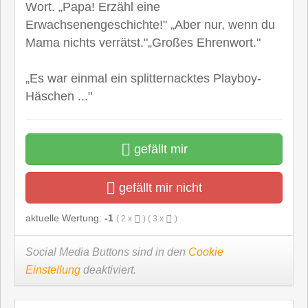
Wort. „Papa! Erzähl eine
Erwachsenengeschichte!" „Aber nur, wenn du
Mama nichts verrätst."„Großes Ehrenwort."
„Es war einmal ein splitternacktes Playboy-
Häschen ..."
gefällt mir
gefällt mir nicht
aktuelle Wertung:
-1
(
2
x
) (
3
x
)
Social Media Buttons sind in den
Cookie
Einstellung
deaktiviert.