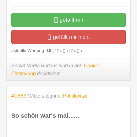
gefällt mir
gefällt mir nicht
aktuelle Wertung:
10
(
12
x
) (
2
x
)
Social Media Buttons sind in den
Cookie
Einstellung
deaktiviert.
#1863
Witzekategorie:
Politikwitze
So schön war's mal......