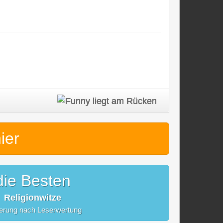
hier
die Besten
Religionwitze
ierung nach Leserwertung