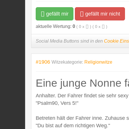
gefällt mir
gefällt mir nicht
aktuelle Wertung:
0
(
0
x
) (
0
x
)
Social Media Buttons sind in den
Cookie Eins
#1906
Witzekategorie:
Religionwitze
Eine junge Nonne fä
Anhalter. Der Fahrer findet sie sehr sex
"Psalm90, Vers 5!"
Betreten hält der Fahrer inne. Zuhause sc
"Du bist auf dem richtigen Weg."