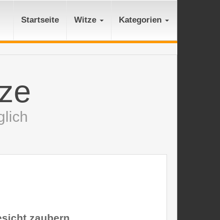
Startseite
Witze
Kategorien
tze
lich
esicht zaubern.