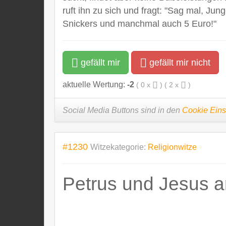
ruft ihn zu sich und fragt: "Sag mal, Jun
Snickers und manchmal auch 5 Euro!"
gefällt mir
gefällt mir nicht
aktuelle Wertung:
-2
(
0
x
) (
2
x
)
Social Media Buttons sind in den
Cookie Eins
#1230
Witzekategorie:
Religionwitze
Petrus und Jesus am