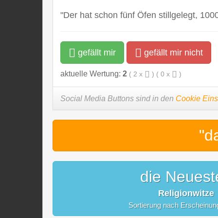
"Der hat schon fünf Öfen stillgelegt, 100
gefällt mir
gefällt mir nicht
aktuelle Wertung:
2
(
2
x
) (
0
x
)
Social Media Buttons sind in den
Cookie Eins
"d
die Neuest
Religionwitze
Sortierung nach Erscheinu