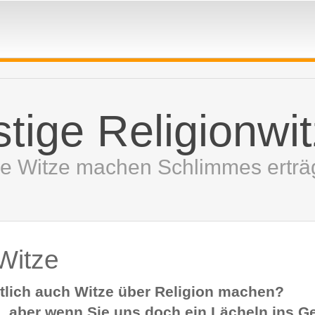
stige Religionwi
se Witze machen Schlimmes erträg
Witze
tlich auch
Witze über Religion
machen?
. aber wenn Sie uns doch ein Lächeln ins G