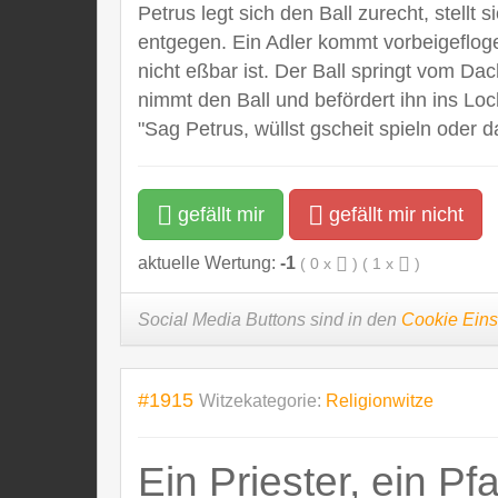
Petrus legt sich den Ball zurecht, stellt
entgegen. Ein Adler kommt vorbeigeflogen
nicht eßbar ist. Der Ball springt vom Da
nimmt den Ball und befördert ihn ins Lo
"Sag Petrus, wüllst gscheit spieln oder 
gefällt mir
gefällt mir nicht
aktuelle Wertung:
-1
(
0
x
) (
1
x
)
Social Media Buttons sind in den
Cookie Eins
#1915
Witzekategorie:
Religionwitze
Ein Priester, ein Pf