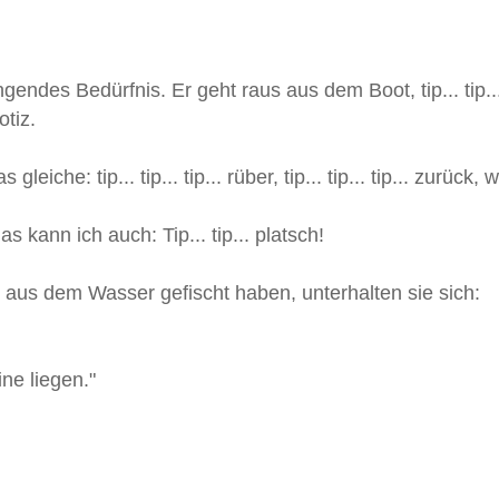
endes Bedürfnis. Er geht raus aus dem Boot, tip... tip... t
otiz.
iche: tip... tip... tip... rüber, tip... tip... tip... zurück, 
 kann ich auch: Tip... tip... platsch!
us dem Wasser gefischt haben, unterhalten sie sich:
ne liegen."