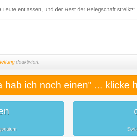
0 Leute entlassen, und der Rest der Belegschaft streikt!"
tellung
deaktiviert.
a hab ich noch einen"
... klicke 
en
ngsdatum
Sort