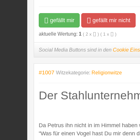
gefällt mir
gefällt mir nicht
aktuelle Wertung:
1
(
2
x
) (
1
x
)
Social Media Buttons sind in den
Cookie Eins
#1007
Witzekategorie:
Religionwitze
Der Stahlunternehme
Da Petrus ihn nicht in im Himmel haben wi
"Was für einen Vogel hast Du mir denn da