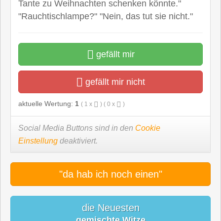
Tante zu Weihnachten schenken könnte."
"Rauchtischlampe?" "Nein, das tut sie nicht."
gefällt mir
gefällt mir nicht
aktuelle Wertung:
1
(
1
x
) (
0
x
)
Social Media Buttons sind in den
Cookie
Einstellung
deaktiviert.
"da hab ich noch einen"
die Neuesten
gemischte Witze