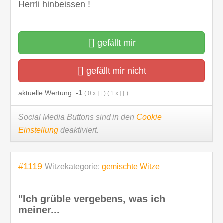
Herrli hinbeissen !
gefällt mir
gefällt mir nicht
aktuelle Wertung:
-1
(
0
x
) (
1
x
)
Social Media Buttons sind in den
Cookie
Einstellung
deaktiviert.
#1119
Witzekategorie:
gemischte Witze
"Ich grüble vergebens, was ich
meiner...