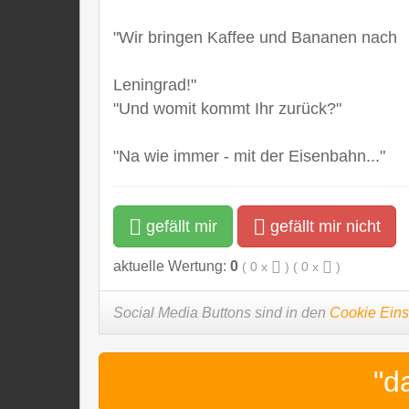
"Wir bringen Kaffee und Bananen nach
Leningrad!"
"Und womit kommt Ihr zurück?"
"Na wie immer - mit der Eisenbahn..."
gefällt mir
gefällt mir nicht
aktuelle Wertung:
0
(
0
x
) (
0
x
)
Social Media Buttons sind in den
Cookie Eins
"d