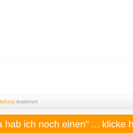
tellung
deaktiviert.
a hab ich noch einen"
... klicke 