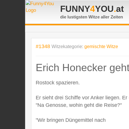
FUNNY
4
YOU
.
at
die lustigsten Witze
aller Zeiten
#1348
Witzekategorie:
gemischte Witze
Erich Honecker geht
Rostock spazieren.
Er sieht drei Schiffe vor Anker liegen. E
"Na Genosse, wohin geht die Reise?"
"Wir bringen Düngemittel nach