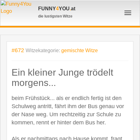
FUNNY
4
YOU
.
at
Toggl
die lustigsten Witze
navig
#672
Witzekategorie:
gemischte Witze
Ein kleiner Junge trödelt
morgens...
beim Frühstück... als er endlich fertig ist den
Schulweg antritt, fährt ihm der Bus genau vor
der Nase weg. Um rechtzeitig zur Schule zu
kommen, rennt er hinter dem Bus her.
Als er nachmittags nach Hause kommt, fragt