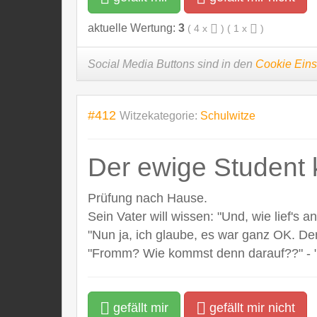
aktuelle Wertung:
3
(
4
x
) (
1
x
)
Social Media Buttons sind in den
Cookie Eins
#412
Witzekategorie:
Schulwitze
Der ewige Student 
Prüfung nach Hause.
Sein Vater will wissen: "Und, wie lief's a
"Nun ja, ich glaube, es war ganz OK. De
"Fromm? Wie kommst denn darauf??" - "Be
gefällt mir
gefällt mir nicht