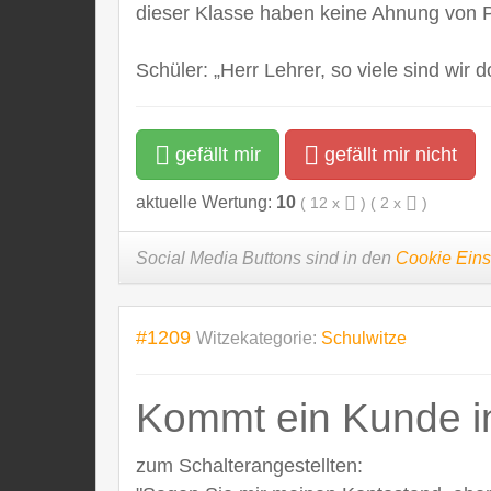
dieser Klasse haben keine Ahnung von 
Schüler: „Herr Lehrer, so viele sind wir d
gefällt mir
gefällt mir nicht
aktuelle Wertung:
10
(
12
x
) (
2
x
)
Social Media Buttons sind in den
Cookie Eins
#1209
Witzekategorie:
Schulwitze
Kommt ein Kunde in
zum Schalterangestellten: