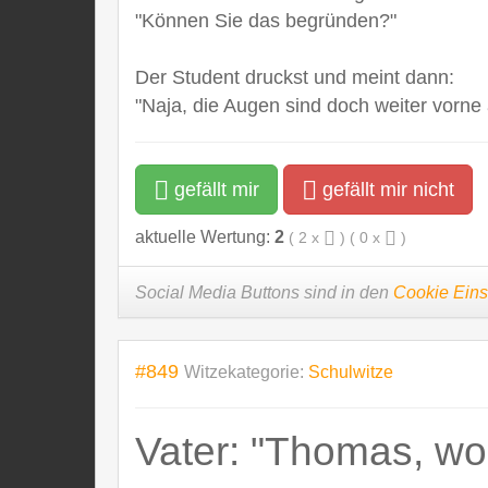
"Können Sie das begründen?"
Der Student druckst und meint dann:
"Naja, die Augen sind doch weiter vorne 
gefällt mir
gefällt mir nicht
aktuelle Wertung:
2
(
2
x
) (
0
x
)
Social Media Buttons sind in den
Cookie Eins
#849
Witzekategorie:
Schulwitze
Vater: "Thomas, wo 