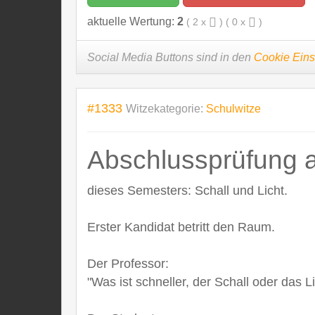
aktuelle Wertung:
2
(
2
x
) (
0
x
)
Social Media Buttons sind in den
Cookie Eins
#1333
Witzekategorie:
Schulwitze
Abschlussprüfung a
dieses Semesters: Schall und Licht.
Erster Kandidat betritt den Raum.
Der Professor:
"Was ist schneller, der Schall oder das L