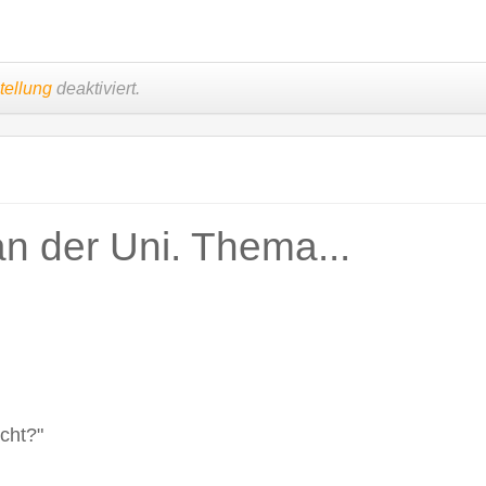
tellung
deaktiviert.
n der Uni. Thema...
icht?"