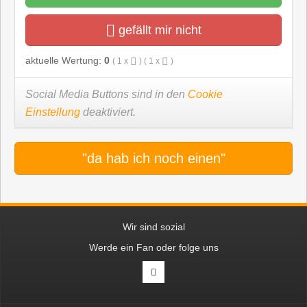
gefällt mir nicht
aktuelle Wertung:
0
(
1
x
) (
1
x
)
Social Media Buttons sind in den
Cookie
Einstellung
deaktiviert.
"da hab ich noch einen"
Wir sind sozial
Werde ein Fan oder folge uns