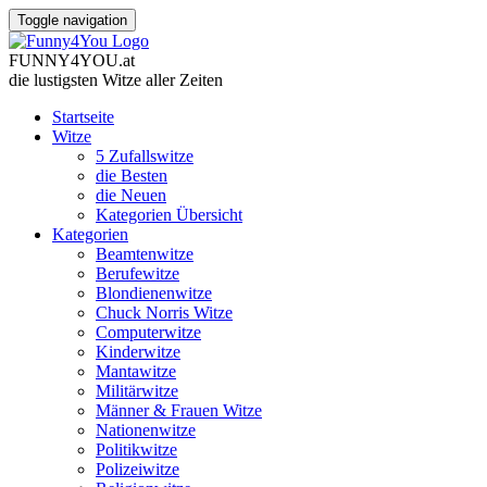
Toggle navigation
FUNNY
4
YOU
.
at
die lustigsten Witze
aller Zeiten
Startseite
Witze
5 Zufallswitze
die Besten
die Neuen
Kategorien Übersicht
Kategorien
Beamtenwitze
Berufewitze
Blondienenwitze
Chuck Norris Witze
Computerwitze
Kinderwitze
Mantawitze
Militärwitze
Männer & Frauen Witze
Nationenwitze
Politikwitze
Polizeiwitze