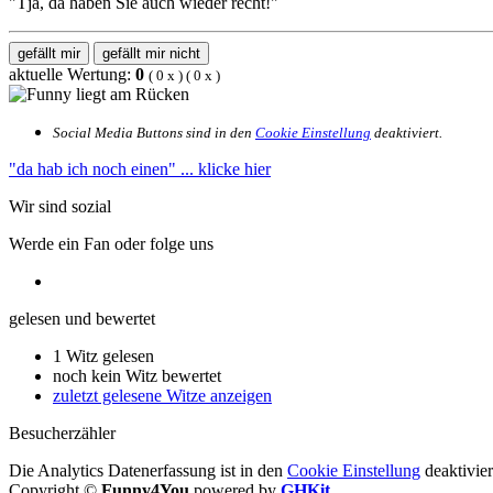
"Tja, da haben Sie auch wieder recht!"
gefällt mir
gefällt mir nicht
aktuelle Wertung:
0
(
0
x
) (
0
x
)
Social Media Buttons sind in den
Cookie Einstellung
deaktiviert.
"da hab ich noch einen"
... klicke hier
Wir sind sozial
Werde ein Fan oder folge uns
gelesen und bewertet
1 Witz gelesen
noch kein Witz bewertet
zuletzt gelesene Witze anzeigen
Besucherzähler
Die Analytics Datenerfassung ist in den
Cookie Einstellung
deaktivier
Copyright ©
Funny4You
powered by
GHKit