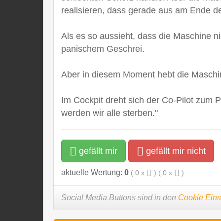
realisieren, dass gerade aus am Ende de
Als es so aussieht, dass die Maschine ni
panischem Geschrei.
Aber in diesem Moment hebt die Maschine
Im Cockpit dreht sich der Co-Pilot zum 
werden wir alle sterben."
gefällt mir
gefällt mir nicht
aktuelle Wertung:
0
(
0
x
) (
0
x
)
Social Media Buttons sind in den
Cookie Eins