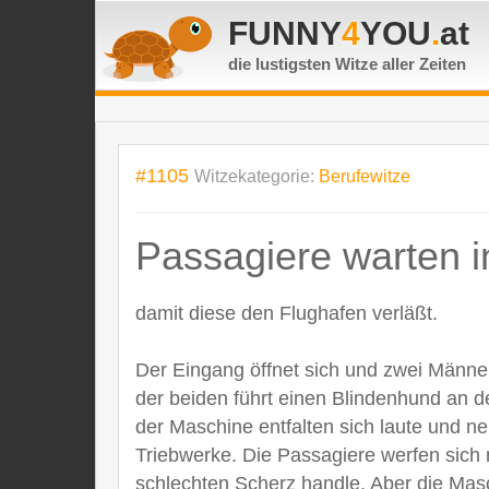
FUNNY
4
YOU
.
at
die lustigsten Witze
aller Zeiten
#1105
Witzekategorie:
Berufewitze
Passagiere warten in
damit diese den Flughafen verläßt.
Der Eingang öffnet sich und zwei Männe
der beiden führt einen Blindenhund an d
der Maschine entfalten sich laute und n
Triebwerke. Die Passagiere werfen sich 
schlechten Scherz handle. Aber die Masch