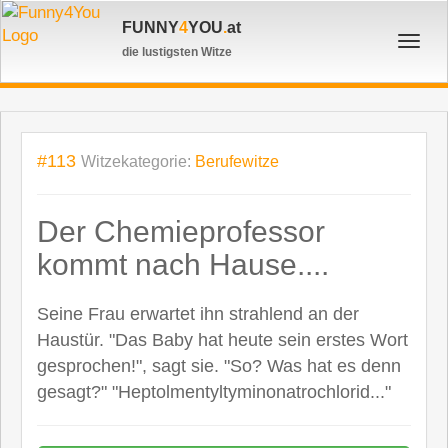
FUNNY
4
YOU
.
at
Toggl
die lustigsten Witze
navig
#113
Witzekategorie:
Berufewitze
Der Chemieprofessor
kommt nach Hause....
Seine Frau erwartet ihn strahlend an der
Haustür. "Das Baby hat heute sein erstes Wort
gesprochen!", sagt sie. "So? Was hat es denn
gesagt?" "Heptolmentyltyminonatrochlorid..."