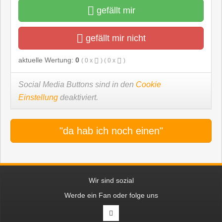
gefällt mir
gefällt mir nicht
aktuelle Wertung:
0
(
0
x
) (
0
x
)
Social Media Buttons sind in den
Cookie
Einstellung
deaktiviert.
"da hab ich noch einen"
Wir sind sozial
Werde ein Fan oder folge uns