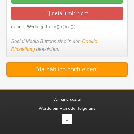
gefällt mir nicht
aktuelle Wertung:
1
(
1
x
) (
0
x
)
Social Media Buttons sind in den
Cookie
Einstellung
deaktiviert.
"da hab ich noch einen"
Wir sind sozial
Werde ein Fan oder folge uns