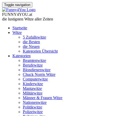
Toggle navigation
FUNNY
4
YOU
.
at
die lustigsten Witze
aller Zeiten
Startseite
Witze
5 Zufallswitze
die Besten
die Neuen
Kategorien Übersicht
Kategorien
Beamtenwitze
Berufewitze
Blondienenwitze
Chuck Norris Witze
Computerwitze
Kinderwitze
Mantawitze
Militärwitze
Männer & Frauen Witze
Nationenwitze
Politikwitze
Polizeiwitze