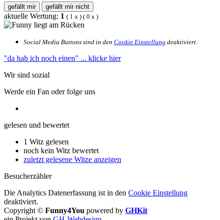
gefällt mir
gefällt mir nicht
aktuelle Wertung:
1
(
1
x
) (
0
x
)
Social Media Buttons sind in den
Cookie Einstellung
deaktiviert.
"da hab ich noch einen"
... klicke hier
Wir sind sozial
Werde ein Fan oder folge uns
gelesen und bewertet
1 Witz gelesen
noch kein Witz bewertet
zuletzt gelesene Witze anzeigen
Besucherzähler
Die Analytics Datenerfassung ist in den
Cookie Einstellung
deaktiviert.
Copyright ©
Funny4You
powered by
GHKit
ein Projekt von
GH-Webdesign