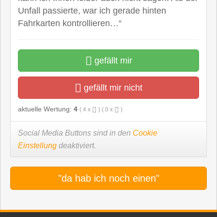
Unfall passierte, war ich gerade hinten
Fahrkarten kontrollieren…“
gefällt mir
gefällt mir nicht
aktuelle Wertung:
4
(
4
x
) (
0
x
)
Social Media Buttons sind in den
Cookie
Einstellung
deaktiviert.
"da hab ich noch einen"