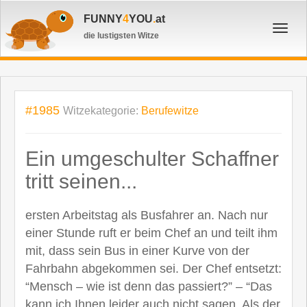
FUNNY
4
YOU
.
at
Toggl
die lustigsten Witze
navig
#1985
Witzekategorie:
Berufewitze
Ein umgeschulter Schaffner
tritt seinen...
ersten Arbeitstag als Busfahrer an. Nach nur
einer Stunde ruft er beim Chef an und teilt ihm
mit, dass sein Bus in einer Kurve von der
Fahrbahn abgekommen sei. Der Chef entsetzt:
“Mensch – wie ist denn das passiert?” – “Das
kann ich Ihnen leider auch nicht sagen. Als der