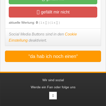
gefällt mir nicht
aktuelle Wertung:
0
(
1
x
) (
1
x
)
Social Media Buttons sind in den
Cookie
Einstellung
deaktiviert.
"da hab ich noch einen"
Wir sind sozial
Werde ein Fan oder folge uns