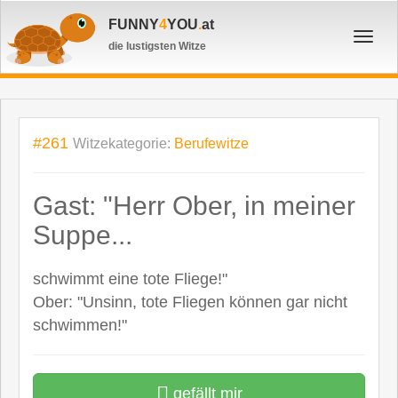
FUNNY
4
YOU
.
at
Toggl
die lustigsten Witze
navig
#261
Witzekategorie:
Berufewitze
Gast: "Herr Ober, in meiner
Suppe...
schwimmt eine tote Fliege!"
Ober: "Unsinn, tote Fliegen können gar nicht
schwimmen!"
gefällt mir