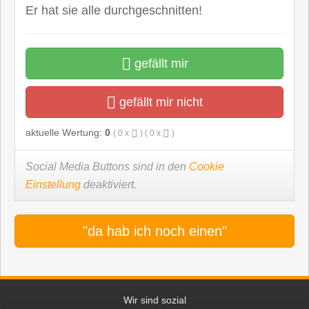
Er hat sie alle durchgeschnitten!
gefällt mir
gefällt mir nicht
aktuelle Wertung:
0
(
0
x
) (
0
x
)
Social Media Buttons sind in den
Cookie
Einstellung
deaktiviert.
"da hab ich noch einen"
Wir sind sozial