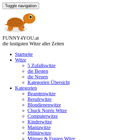
Toggle navigation
FUNNY
4
YOU
.
at
die lustigsten Witze
aller Zeiten
Startseite
Witze
5 Zufallswitze
die Besten
die Neuen
Kategorien Übersicht
Kategorien
Beamtenwitze
Berufewitze
Blondienenwitze
Chuck Norris Witze
Computerwitze
Kinderwitze
Mantawitze
Militärwitze
Männer & Frauen Witze