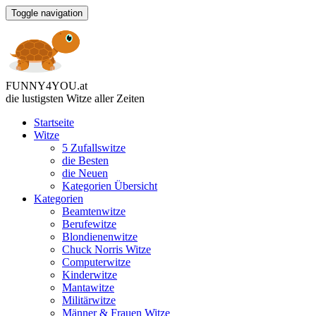
Toggle navigation
FUNNY
4
YOU
.
at
die lustigsten Witze
aller Zeiten
Startseite
Witze
5 Zufallswitze
die Besten
die Neuen
Kategorien Übersicht
Kategorien
Beamtenwitze
Berufewitze
Blondienenwitze
Chuck Norris Witze
Computerwitze
Kinderwitze
Mantawitze
Militärwitze
Männer & Frauen Witze