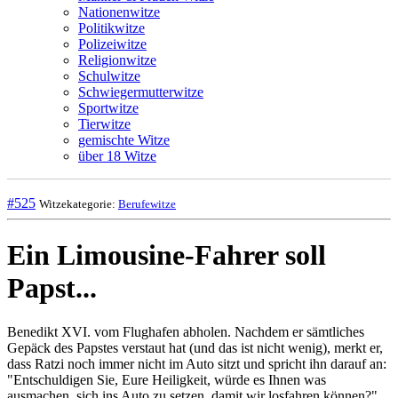
Nationenwitze
Politikwitze
Polizeiwitze
Religionwitze
Schulwitze
Schwiegermutterwitze
Sportwitze
Tierwitze
gemischte Witze
über 18 Witze
#525
Witzekategorie:
Berufewitze
Ein Limousine-Fahrer soll
Papst...
Benedikt XVI. vom Flughafen abholen. Nachdem er sämtliches
Gepäck des Papstes verstaut hat (und das ist nicht wenig), merkt er,
dass Ratzi noch immer nicht im Auto sitzt und spricht ihn darauf an:
"Entschuldigen Sie, Eure Heiligkeit, würde es Ihnen was
ausmachen, sich ins Auto zu setzen, damit wir losfahren können?"