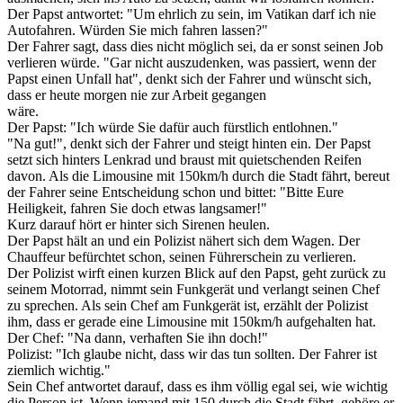
Der Papst antwortet: "Um ehrlich zu sein, im Vatikan darf ich nie
Autofahren. Würden Sie mich fahren lassen?"
Der Fahrer sagt, dass dies nicht möglich sei, da er sonst seinen Job
verlieren würde. "Gar nicht auszudenken, was passiert, wenn der
Papst einen Unfall hat", denkt sich der Fahrer und wünscht sich,
dass er heute morgen nie zur Arbeit gegangen
wäre.
Der Papst: "Ich würde Sie dafür auch fürstlich entlohnen."
"Na gut!", denkt sich der Fahrer und steigt hinten ein. Der Papst
setzt sich hinters Lenkrad und braust mit quietschenden Reifen
davon. Als die Limousine mit 150km/h durch die Stadt fährt, bereut
der Fahrer seine Entscheidung schon und bittet: "Bitte Eure
Heiligkeit, fahren Sie doch etwas langsamer!"
Kurz darauf hört er hinter sich Sirenen heulen.
Der Papst hält an und ein Polizist nähert sich dem Wagen. Der
Chauffeur befürchtet schon, seinen Führerschein zu verlieren.
Der Polizist wirft einen kurzen Blick auf den Papst, geht zurück zu
seinem Motorrad, nimmt sein Funkgerät und verlangt seinen Chef
zu sprechen. Als sein Chef am Funkgerät ist, erzählt der Polizist
ihm, dass er gerade eine Limousine mit 150km/h aufgehalten hat.
Der Chef: "Na dann, verhaften Sie ihn doch!"
Polizist: "Ich glaube nicht, dass wir das tun sollten. Der Fahrer ist
ziemlich wichtig."
Sein Chef antwortet darauf, dass es ihm völlig egal sei, wie wichtig
die Person ist. Wenn jemand mit 150 durch die Stadt fährt, gehöre er