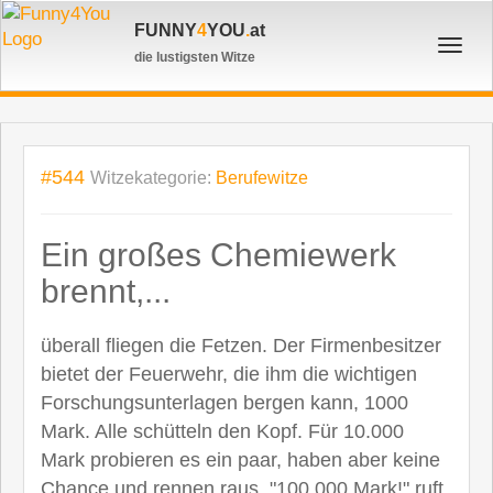
FUNNY
4
YOU
.
at
Toggl
die lustigsten Witze
navig
#544
Witzekategorie:
Berufewitze
Ein großes Chemiewerk
brennt,...
überall fliegen die Fetzen. Der Firmenbesitzer
bietet der Feuerwehr, die ihm die wichtigen
Forschungsunterlagen bergen kann, 1000
Mark. Alle schütteln den Kopf. Für 10.000
Mark probieren es ein paar, haben aber keine
Chance und rennen raus. "100.000 Mark!" ruft