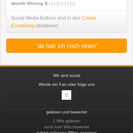
aktuelle Wertung:
2
(
3
x
) (
1
x
)
Social Media Buttons sind in den
Cookie
Einstellung
deaktiviert.
"da hab ich noch einen"
Wir sind sozial
Werde ein Fan oder folge uns
gelesen und bewertet
1 Witz gelesen
noch kein Witz bewertet
zuletzt gelesene Witze anzeigen