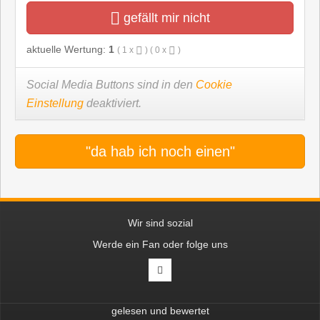
gefällt mir nicht
aktuelle Wertung:
1
(
1
x
) (
0
x
)
Social Media Buttons sind in den
Cookie
Einstellung
deaktiviert.
"da hab ich noch einen"
Wir sind sozial
Werde ein Fan oder folge uns
gelesen und bewertet