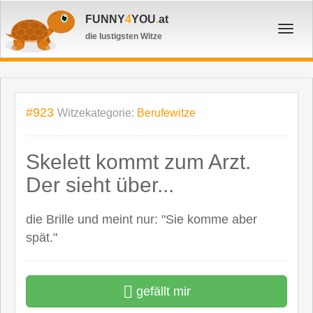
FUNNY
4
YOU
.
at
Toggl
die lustigsten Witze
navig
#923
Witzekategorie:
Berufewitze
Skelett kommt zum Arzt.
Der sieht über...
die Brille und meint nur: "Sie komme aber
spät."
gefällt mir