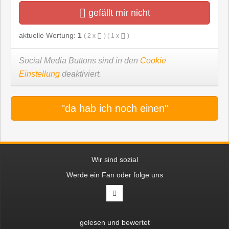
gefällt mir nicht
aktuelle Wertung:
1
(
2
x
) (
1
x
)
Social Media Buttons sind in den
Cookie
Einstellung
deaktiviert.
"da hab ich noch einen"
Wir sind sozial
Werde ein Fan oder folge uns
gelesen und bewertet