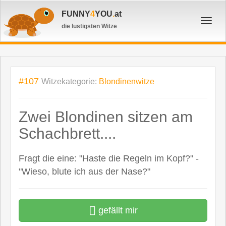
FUNNY
4
YOU
.
at
Toggl
die lustigsten Witze
navig
#107
Witzekategorie:
Blondinenwitze
Zwei Blondinen sitzen am
Schachbrett....
Fragt die eine: "Haste die Regeln im Kopf?" -
"Wieso, blute ich aus der Nase?"
gefällt mir