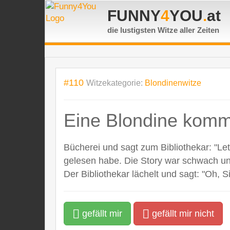
FUNNY
4
YOU
.
at
die lustigsten Witze
aller Zeiten
#110
Witzekategorie:
Blondinenwitze
Eine Blondine kommt 
Bücherei und sagt zum Bibliothekar: "Le
gelesen habe. Die Story war schwach un
Der Bibliothekar lächelt und sagt: "Oh,
gefällt mir
gefällt mir nicht