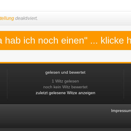
tellung
deaktiviert.
a hab ich noch einen"
... klicke 
gelesen und bewertet
1 Witz gelesen
noch kein Witz bewertet
zuletzt gelesene Witze anzeigen
Impressu