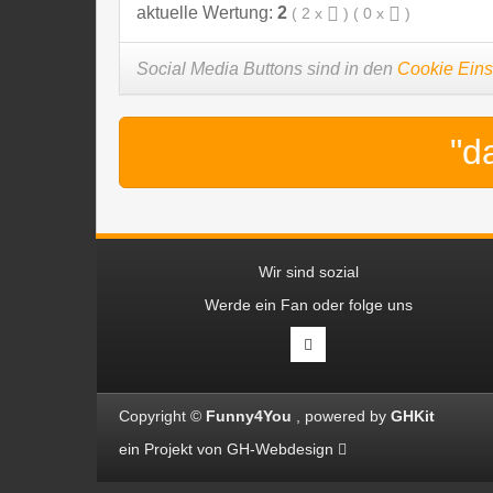
aktuelle Wertung:
2
(
2
x
) (
0
x
)
Social Media Buttons sind in den
Cookie Eins
"d
Wir sind sozial
Werde ein Fan oder folge uns
Copyright ©
Funny4You
powered by
GHKit
ein Projekt von
GH-Webdesign