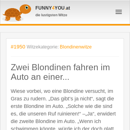
FUNNY
4
YOU
.
at
Toggl
die lustigsten Witze
navig
#1950
Witzekategorie:
Blondinenwitze
Zwei Blondinen fahren im
Auto an einer...
Wiese vorbei, wo eine Blondine versucht, im
Gras zu rudern. „Das gibt’s ja nicht“, sagt die
erste Blondine im Auto. „Solche wie die sind
es, die unseren Ruf ruinieren!“ –„Ja“, erwidert
die zweite Blondine im Auto. „Wenn ich
schwimmen könnte, würde ich der doch glatt