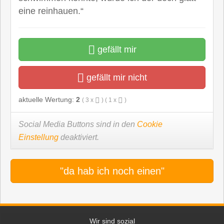
eine reinhauen.“
gefällt mir
gefällt mir nicht
aktuelle Wertung:
2
(
3
x
) (
1
x
)
Social Media Buttons sind in den
Cookie
Einstellung
deaktiviert.
"da hab ich noch einen"
Wir sind sozial