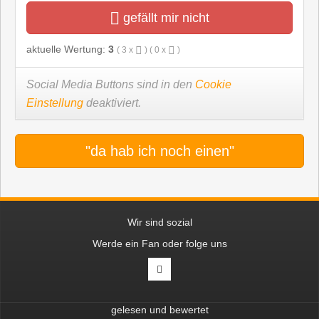
gefällt mir nicht
aktuelle Wertung:
3
(
3
x
) (
0
x
)
Social Media Buttons sind in den
Cookie
Einstellung
deaktiviert.
"da hab ich noch einen"
Wir sind sozial
Werde ein Fan oder folge uns
gelesen und bewertet