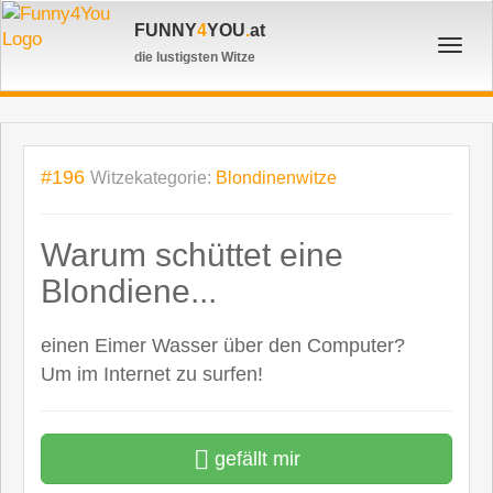
FUNNY
4
YOU
.
at
Toggl
die lustigsten Witze
navig
#196
Witzekategorie:
Blondinenwitze
Warum schüttet eine
Blondiene...
einen Eimer Wasser über den Computer?
Um im Internet zu surfen!
gefällt mir