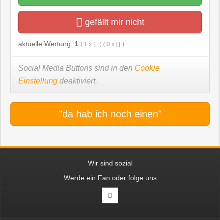
gefällt mir nicht
aktuelle Wertung:
1
(
1
x
) (
0
x
)
Social Media Buttons sind in den
Cookie
Einstellung
deaktiviert.
"da hab ich noch einen"
Wir sind sozial
Werde ein Fan oder folge uns