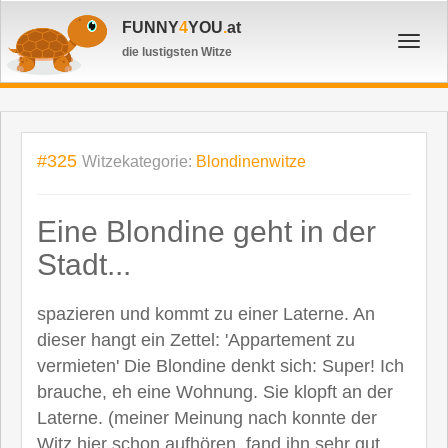
FUNNY
4
YOU
.
at
Toggl
die lustigsten Witze
navig
#325
Witzekategorie:
Blondinenwitze
Eine Blondine geht in der
Stadt...
spazieren und kommt zu einer Laterne. An
dieser hangt ein Zettel: 'Appartement zu
vermieten' Die Blondine denkt sich: Super! Ich
brauche, eh eine Wohnung. Sie klopft an der
Laterne. (meiner Meinung nach konnte der
Witz hier schon aufhören, fand ihn sehr gut.