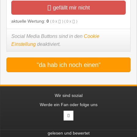
gefällt mir nicht
aktuelle Wertung:
0
(
0
x
) (
0
x
)
Social Media Buttons sind in den
Cookie
Einstellung
deaktiviert.
"da hab ich noch einen"
Wir sind sozial
Werde ein Fan oder folge uns
gelesen und bewertet