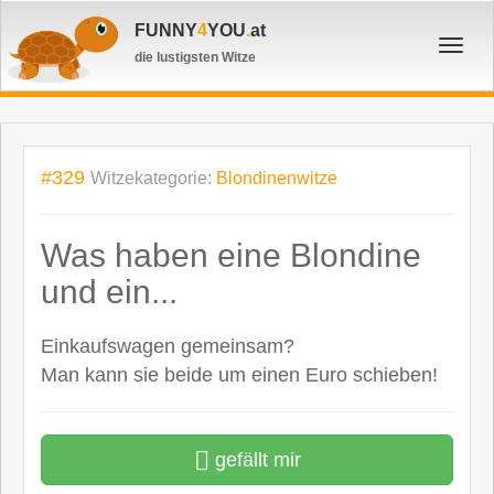
FUNNY
4
YOU
.
at
Toggl
die lustigsten Witze
navig
#329
Witzekategorie:
Blondinenwitze
Was haben eine Blondine
und ein...
Einkaufswagen gemeinsam?
Man kann sie beide um einen Euro schieben!
gefällt mir