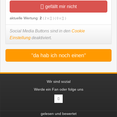
gefällt mir nicht
aktuelle Wertung:
2
(
2
x
) (
0
x
)
Social Media Buttons sind in den
Cookie
Einstellung
deaktiviert.
"da hab ich noch einen"
Wir sind sozial
Werde ein Fan oder folge uns
gelesen und bewertet