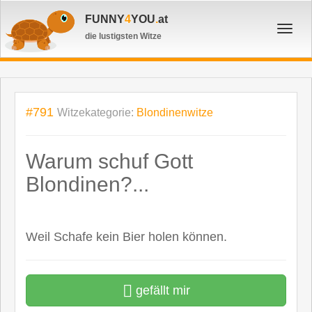
FUNNY
4
YOU
.
at
Toggl
die lustigsten Witze
navig
#791
Witzekategorie:
Blondinenwitze
Warum schuf Gott
Blondinen?...
Weil Schafe kein Bier holen können.
gefällt mir