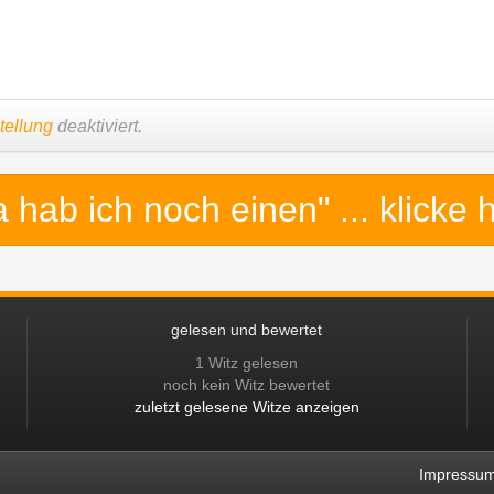
tellung
deaktiviert.
a hab ich noch einen"
... klicke 
gelesen und bewertet
1 Witz gelesen
noch kein Witz bewertet
zuletzt gelesene Witze anzeigen
Impressu