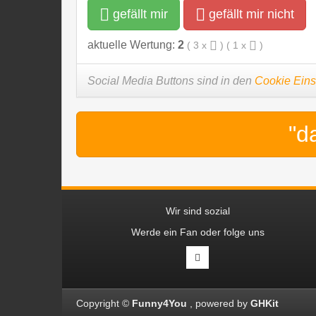
gefällt mir
gefällt mir nicht
aktuelle Wertung:
2
(
3
x
) (
1
x
)
Social Media Buttons sind in den
Cookie Eins
"d
Wir sind sozial
Werde ein Fan oder folge uns
Copyright ©
Funny4You
powered by
GHKit