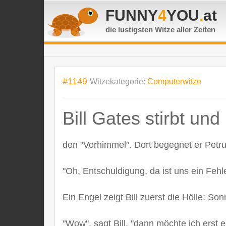
FUNNY
4
YOU
.
at
die lustigsten Witze
aller Zeiten
#1149
Witzekategorie:
Computerwitze
Bill Gates stirbt und
den "Vorhimmel". Dort begegnet er Petru
"Oh, Entschuldigung, da ist uns ein Fehle
Ein Engel zeigt Bill zuerst die Hölle: S
"Wow", sagt Bill, "dann möchte ich erst