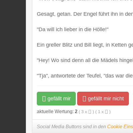
Gesagt, getan. Der Engel führt ihn in de
"Da will ich lieber in die Hölle!"
Ein greller Blitz und Bill liegt, in Ketten 
"Hey! Wo sind denn all die Mädels hin
"Tja", antwortete der Teufel, "das war di
gefällt mir
gefällt mir nicht
aktuelle Wertung:
2
(
3
x
) (
1
x
)
Social Media Buttons sind in den
Cookie Eins