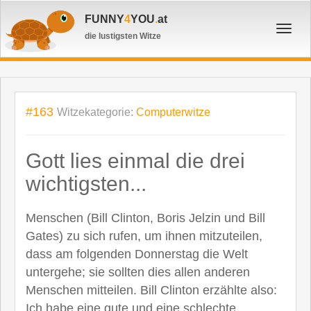
FUNNY
4
YOU
.
at
Toggl
die lustigsten Witze
navig
#163
Witzekategorie:
Computerwitze
Gott lies einmal die drei
wichtigsten...
Menschen (Bill Clinton, Boris Jelzin und Bill
Gates) zu sich rufen, um ihnen mitzuteilen,
dass am folgenden Donnerstag die Welt
untergehe; sie sollten dies allen anderen
Menschen mitteilen. Bill Clinton erzählte also:
Ich habe eine gute und eine schlechte