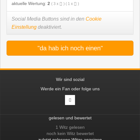
aktuelle Wertung:
2
(
3
x
) (
1
x
)
Social Media Buttons sind in den
Cookie
Einstellung
deaktiviert.
"da hab ich noch einen"
Wir sind sozial
Werde ein Fan oder folge uns
gelesen und bewertet
1 Witz gelesen
noch kein Witz bewertet
zuletzt gelesene Witze anzeigen