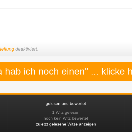
tellung
deaktiviert.
a hab ich noch einen"
... klicke 
gelesen und bewertet
1 Witz gelesen
noch kein Witz bewertet
zuletzt gelesene Witze anzeigen