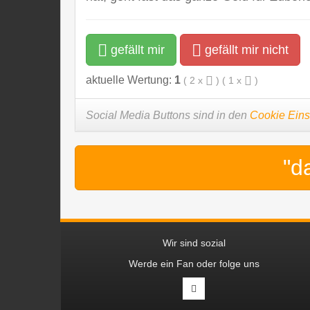
gefällt mir
gefällt mir nicht
aktuelle Wertung:
1
(
2
x
) (
1
x
)
Social Media Buttons sind in den
Cookie Eins
"d
Wir sind sozial
Werde ein Fan oder folge uns