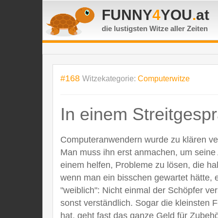
FUNNY
4
YOU
.
at
die lustigsten Witze
aller Zeiten
#168
Witzekategorie:
Computerwitze
In einem Streitgesp
Computeranwendern wurde zu klären versu
Man muss ihn erst anmachen, um seine Au
einem helfen, Probleme zu lösen, die ha
wenn man ein bisschen gewartet hätte,
"weiblich": Nicht einmal der Schöpfer ver
sonst verständlich. Sogar die kleinste
hat, geht fast das ganze Geld für Zubehö