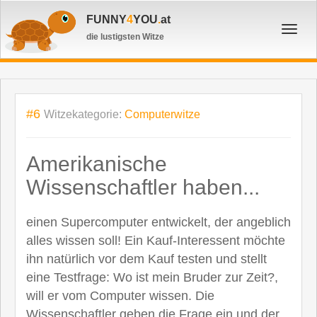
FUNNY
4
YOU
.
at
Toggl
die lustigsten Witze
navig
#6
Witzekategorie:
Computerwitze
Amerikanische
Wissenschaftler haben...
einen Supercomputer entwickelt, der angeblich
alles wissen soll! Ein Kauf-Interessent möchte
ihn natürlich vor dem Kauf testen und stellt
eine Testfrage: Wo ist mein Bruder zur Zeit?,
will er vom Computer wissen. Die
Wissenschaftler geben die Frage ein und der