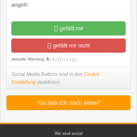
angelt!
gefällt mir
gefällt mir nicht
aktuelle Wertung:
8
(
9
x
) (
1
x
)
Social Media Buttons sind in den
Cookie
Einstellung
deaktiviert.
"da hab ich noch einen"
Wir sind sozial