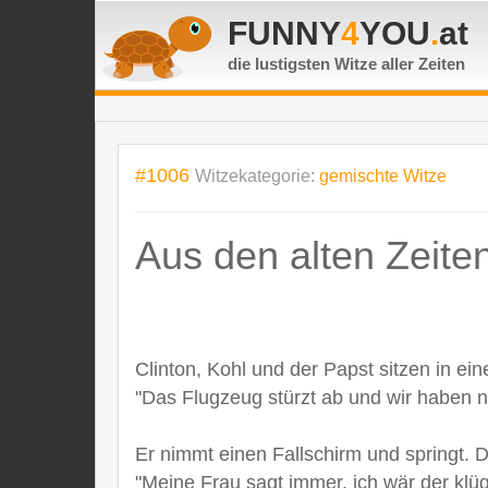
FUNNY
4
YOU
.
at
die lustigsten Witze
aller Zeiten
#1006
Witzekategorie:
gemischte Witze
Aus den alten Zeiten.
Clinton, Kohl und der Papst sitzen in e
"Das Flugzeug stürzt ab und wir haben n
Er nimmt einen Fallschirm und springt.
"Meine Frau sagt immer, ich wär der kl