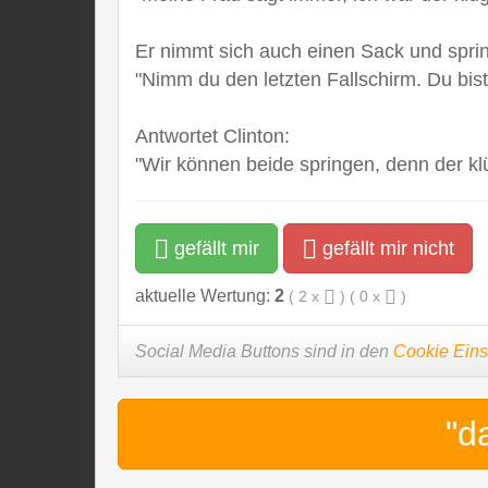
Er nimmt sich auch einen Sack und sprin
"Nimm du den letzten Fallschirm. Du bist
Antwortet Clinton:
"Wir können beide springen, denn der k
gefällt mir
gefällt mir nicht
aktuelle Wertung:
2
(
2
x
) (
0
x
)
Social Media Buttons sind in den
Cookie Eins
"d