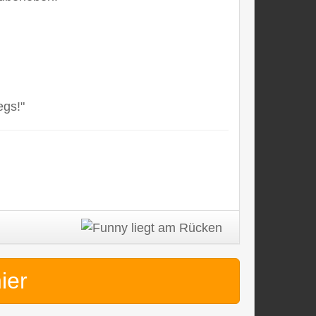
egs!"
hier