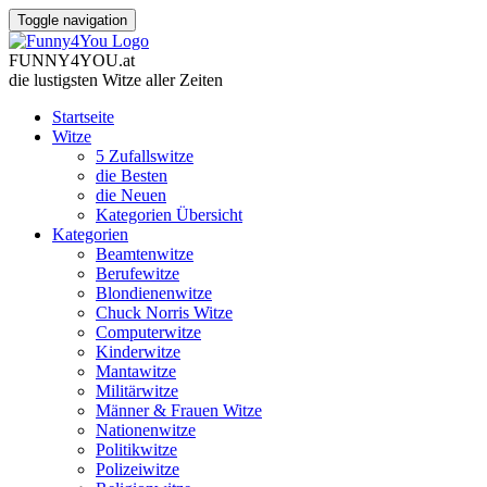
Toggle navigation
FUNNY
4
YOU
.
at
die lustigsten Witze
aller Zeiten
Startseite
Witze
5 Zufallswitze
die Besten
die Neuen
Kategorien Übersicht
Kategorien
Beamtenwitze
Berufewitze
Blondienenwitze
Chuck Norris Witze
Computerwitze
Kinderwitze
Mantawitze
Militärwitze
Männer & Frauen Witze
Nationenwitze
Politikwitze
Polizeiwitze