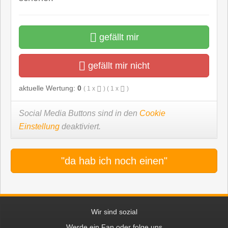
gefällt mir
gefällt mir nicht
aktuelle Wertung:
0
(
1
x
) (
1
x
)
Social Media Buttons sind in den
Cookie
Einstellung
deaktiviert.
"da hab ich noch einen"
Wir sind sozial
Werde ein Fan oder folge uns