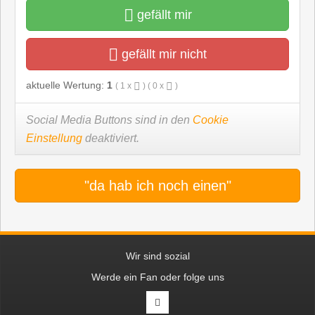
gefällt mir
gefällt mir nicht
aktuelle Wertung:
1
(
1
x
) (
0
x
)
Social Media Buttons sind in den
Cookie
Einstellung
deaktiviert.
"da hab ich noch einen"
Wir sind sozial
Werde ein Fan oder folge uns