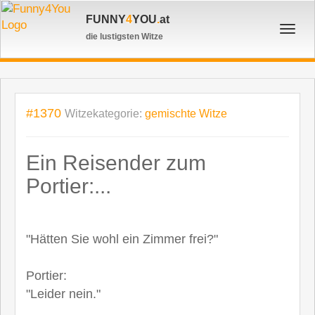
FUNNY
4
YOU
.
at
Toggl
die lustigsten Witze
navig
#1370
Witzekategorie:
gemischte Witze
Ein Reisender zum
Portier:...
"Hätten Sie wohl ein Zimmer frei?"
Portier:
"Leider nein."