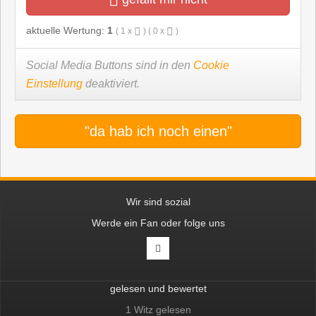
aktuelle Wertung:
1
(
1
x
) (
0
x
)
Social Media Buttons sind in den
Cookie
Einstellung
deaktiviert.
"da hab ich noch einen"
Wir sind sozial
Werde ein Fan oder folge uns
gelesen und bewertet
1 Witz gelesen