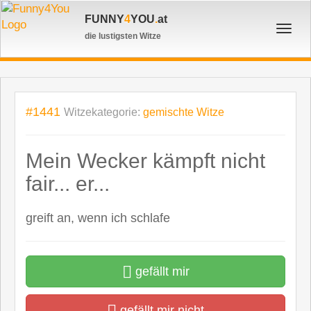
FUNNY
4
YOU
.
at
Toggl
die lustigsten Witze
navig
#1441
Witzekategorie:
gemischte Witze
Mein Wecker kämpft nicht
fair... er...
greift an, wenn ich schlafe
gefällt mir
gefällt mir nicht