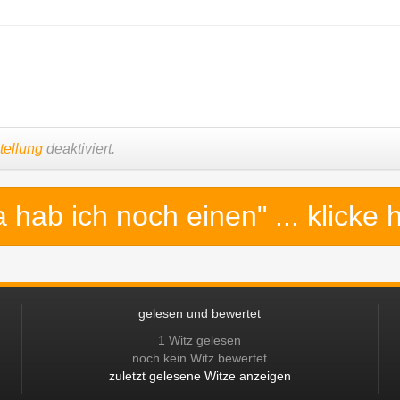
tellung
deaktiviert.
a hab ich noch einen"
... klicke 
gelesen und bewertet
1 Witz gelesen
noch kein Witz bewertet
zuletzt gelesene Witze anzeigen