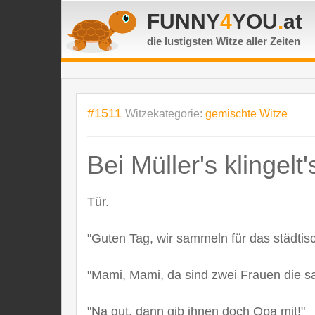
FUNNY
4
YOU
.
at
die lustigsten Witze
aller Zeiten
#1511
Witzekategorie:
gemischte Witze
Bei Müller's klingelt'
Tür.
"Guten Tag, wir sammeln für das städtis
"Mami, Mami, da sind zwei Frauen die sa
"Na gut, dann gib ihnen doch Opa mit!"