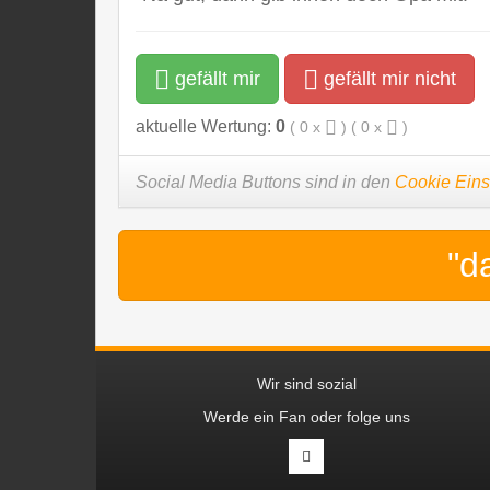
gefällt mir
gefällt mir nicht
aktuelle Wertung:
0
(
0
x
) (
0
x
)
Social Media Buttons sind in den
Cookie Eins
"d
Wir sind sozial
Werde ein Fan oder folge uns