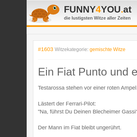
FUNNY
4
YOU
.
at
die lustigsten Witze
aller Zeiten
#1603
Witzekategorie:
gemischte Witze
Ein Fiat Punto und ei
Testarossa stehen vor einer roten Ampel
Lästert der Ferrari-Pilot:
"Na, führst Du Deinen Blecheimer Gassi
Der Mann im Fiat bleibt ungerührt.