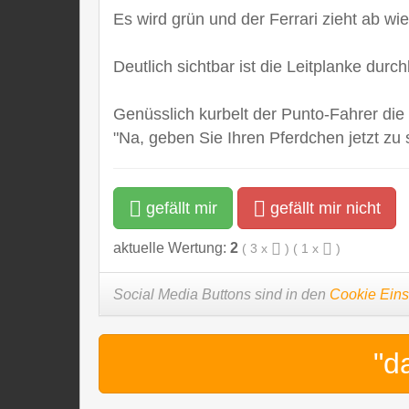
Es wird grün und der Ferrari zieht ab wi
Deutlich sichtbar ist die Leitplanke durc
Genüsslich kurbelt der Punto-Fahrer die
"Na, geben Sie Ihren Pferdchen jetzt zu
gefällt mir
gefällt mir nicht
aktuelle Wertung:
2
(
3
x
) (
1
x
)
Social Media Buttons sind in den
Cookie Eins
"d