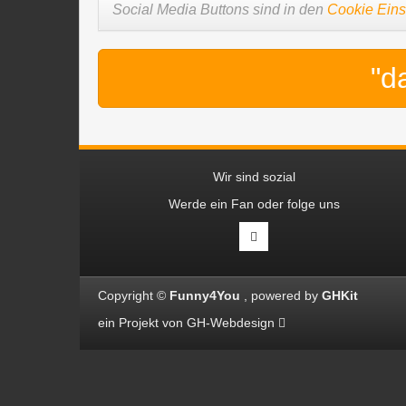
Social Media Buttons sind in den
Cookie Eins
"d
Wir sind sozial
Werde ein Fan oder folge uns
Copyright ©
Funny4You
powered by
GHKit
ein Projekt von
GH-Webdesign