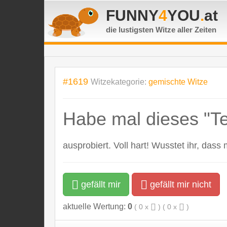
FUNNY
4
YOU
.
at
die lustigsten Witze
aller Zeiten
#1619
Witzekategorie:
gemischte Witze
Habe mal dieses "Tel
ausprobiert. Voll hart! Wusstet ihr, d
gefällt mir
gefällt mir nicht
aktuelle Wertung:
0
(
0
x
) (
0
x
)