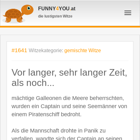
FUNNY
4
YOU
.
at
Toggl
die lustigsten Witze
navig
#1641
Witzekategorie:
gemischte Witze
Vor langer, sehr langer Zeit,
als noch...
mächtige Galleonen die Meere beherrschten,
wurden ein Captain und seine Seemänner von
einem Piratenschiff bedroht.
Als die Mannschaft drohte in Panik zu
verfallen, wandte sich der Captain an seinen