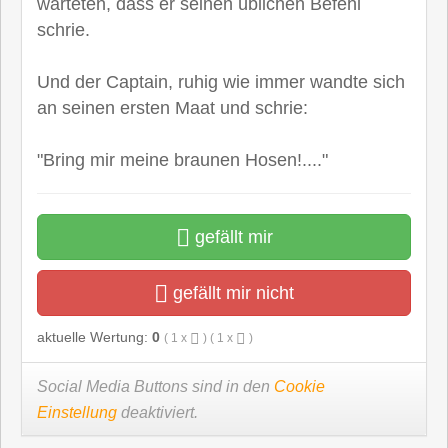
warteten, dass er seinen üblichen Befehl
schrie.
Und der Captain, ruhig wie immer wandte sich
an seinen ersten Maat und schrie:
"Bring mir meine braunen Hosen!...."
gefällt mir
gefällt mir nicht
aktuelle Wertung:
0
(
1
x
) (
1
x
)
Social Media Buttons sind in den
Cookie
Einstellung
deaktiviert.