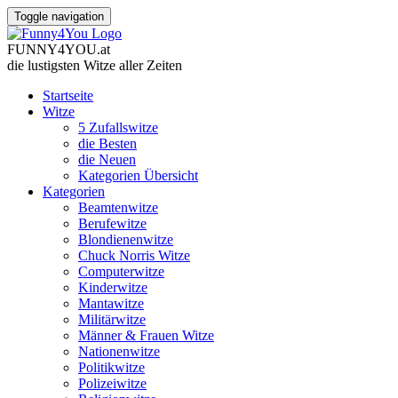
Toggle navigation
FUNNY
4
YOU
.
at
die lustigsten Witze
aller Zeiten
Startseite
Witze
5 Zufallswitze
die Besten
die Neuen
Kategorien Übersicht
Kategorien
Beamtenwitze
Berufewitze
Blondienenwitze
Chuck Norris Witze
Computerwitze
Kinderwitze
Mantawitze
Militärwitze
Männer & Frauen Witze
Nationenwitze
Politikwitze
Polizeiwitze