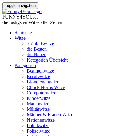
Toggle navigation
FUNNY
4
YOU
.
at
die lustigsten Witze
aller Zeiten
Startseite
Witze
5 Zufallswitze
die Besten
die Neuen
Kategorien Übersicht
Kategorien
Beamtenwitze
Berufewitze
Blondienenwitze
Chuck Norris Witze
Computerwitze
Kinderwitze
Mantawitze
Militärwitze
Männer & Frauen Witze
Nationenwitze
Politikwitze
Polizeiwitze