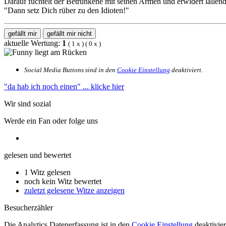
Darauf fuchtelt der Betrunkene mit seinen Armen und erwidert lallend
"Dann setz Dich rüber zu den Idioten!"
gefällt mir
gefällt mir nicht
aktuelle Wertung:
1
(
1
x
) (
0
x
)
Social Media Buttons sind in den
Cookie Einstellung
deaktiviert.
"da hab ich noch einen"
... klicke hier
Wir sind sozial
Werde ein Fan oder folge uns
gelesen und bewertet
1 Witz gelesen
noch kein Witz bewertet
zuletzt gelesene Witze anzeigen
Besucherzähler
Die Analytics Datenerfassung ist in den
Cookie Einstellung
deaktivier