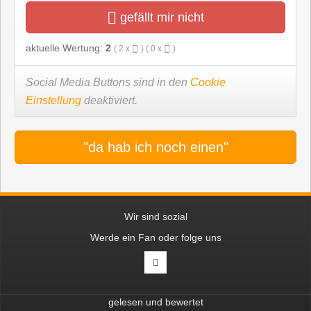
gefällt mir nicht
aktuelle Wertung:
2
(
2
x
) (
0
x
)
Social Media Buttons sind in den
Cookie
Einstellung
deaktiviert.
"da hab ich noch einen"
Wir sind sozial
Werde ein Fan oder folge uns
gelesen und bewertet