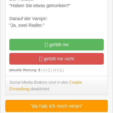
"Haben Sie etwas getrunken?"
Darauf der Vampir:
"Ja, zwei Radler."
gefällt mir
gefällt mir nicht
aktuelle Wertung:
2
(
2
x
) (
0
x
)
Social Media Buttons sind in den
Cookie
Einstellung
deaktiviert.
"da hab ich noch einen"