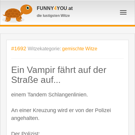
FUNNY
4
YOU
.
at
Toggl
die lustigsten Witze
navig
#1692
Witzekategorie:
gemischte Witze
Ein Vampir fährt auf der
Straße auf...
einem Tandem Schlangenlinien.
An einer Kreuzung wird er von der Polizei
angehalten.
Der Polizist: