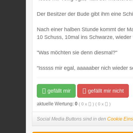
Der Besitzer der Bude gibt ihm eine Schi
Nach einer halben Stunde kommt der Ma
10 Schuss, 10mal ins Schwarze, wieder f
"Was möchten sie denn diesmal?"
"Isssss mir egal, aaaaaber nich wieder so
gefällt mir
gefällt mir nicht
aktuelle Wertung:
0
(
0
x
) (
0
x
)
Social Media Buttons sind in den
Cookie Eins