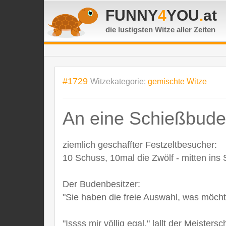
FUNNY
4
YOU
.
at
die lustigsten Witze
aller Zeiten
#1729
Witzekategorie:
gemischte Witze
An eine Schießbude
ziemlich geschaffter Festzeltbesucher:
10 Schuss, 10mal die Zwölf - mitten ins
Der Budenbesitzer:
"Sie haben die freie Auswahl, was möch
"Issss mir völlig egal," lallt der Meistersc