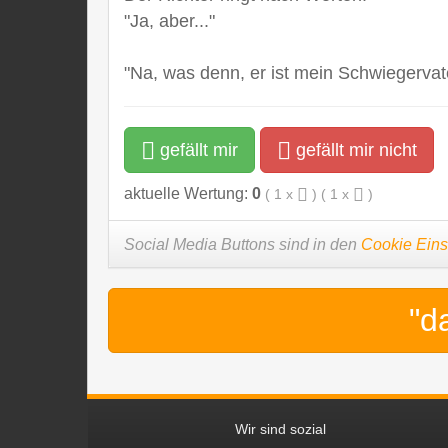
"Ja, aber..."
"Na, was denn, er ist mein Schwiegervat
gefällt mir
gefällt mir nicht
aktuelle Wertung:
0
(
1
x
) (
1
x
)
Social Media Buttons sind in den
Cookie Eins
"d
Wir sind sozial