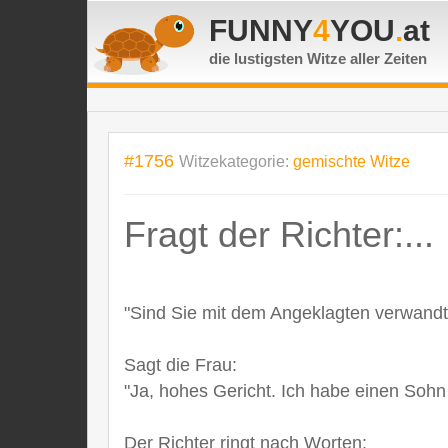
FUNNY
4
YOU
.
at
die lustigsten Witze
aller Zeiten
#1756
Witzekategorie:
gemischte Witze
Fragt der Richter:...
"Sind Sie mit dem Angeklagten verwandt
Sagt die Frau:
"Ja, hohes Gericht. Ich habe einen Sohn
Der Richter ringt nach Worten: