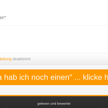
er!"
tellung
deaktiviert.
a hab ich noch einen"
... klicke 
gelesen und bewertet