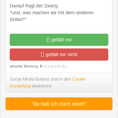
Darauf fragt der Zwerg:
"Und, was machen wir mit dem anderen
Drittel?"
gefällt mir
gefällt mir nicht
aktuelle Wertung:
0
(
0
x
) (
0
x
)
Social Media Buttons sind in den
Cookie
Einstellung
deaktiviert.
"da hab ich noch einen"